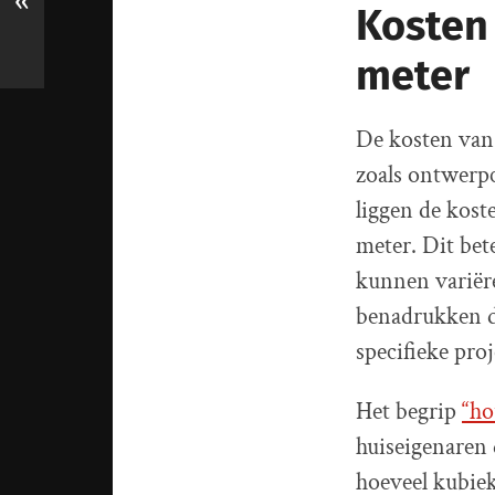
«
Kosten
meter
De kosten van
zoals ontwerp
liggen de kos
meter. Dit bet
kunnen variëre
benadrukken da
specifieke pro
Het begrip
“ho
huiseigenaren
hoeveel kubiek