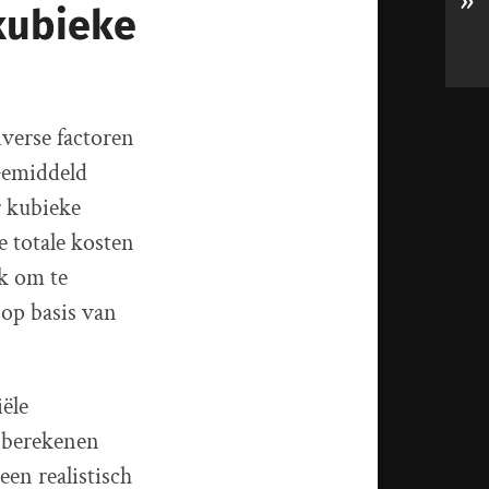
»
kubieke
verse factoren
Gemiddeld
r kubieke
 totale kosten
k om te
 op basis van
iële
 berekenen
een realistisch