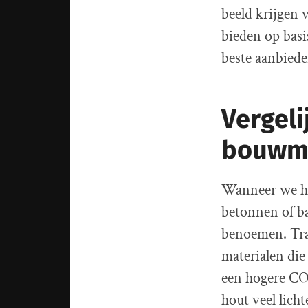
beeld krijgen 
bieden op basi
beste aanbiede
Vergeli
bouwm
Wanneer we ho
betonnen of ba
benoemen. Tra
materialen die
een hogere CO2
hout veel lich