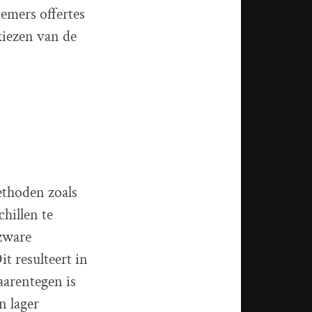
emers offertes
kiezen van de
thoden zoals
hillen te
zware
t resulteert in
aarentegen is
n lager