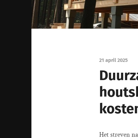
21 april 2025
Duurz
houts
koste
Het streven n