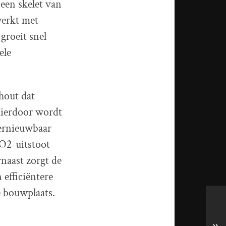
 een skelet van
werkt met
groeit snel
ele
hout dat
Hierdoor wordt
hernieuwbaar
CO2-uitstoot
rnaast zorgt de
 efficiëntere
e bouwplaats.